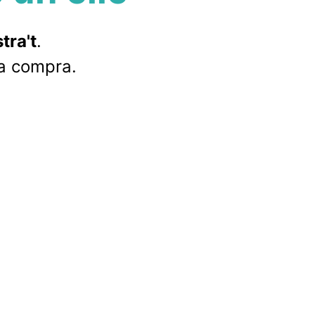
tra't
.
la compra.